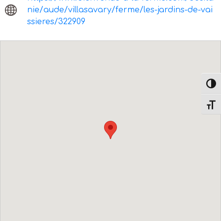
nie/aude/villasavary/ferme/les-jardins-de-vai
ssieres/322909
Passe
Change