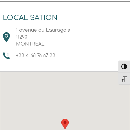
LOCALISATION
1 avenue du Lauragais
11290
MONTREAL
+33 4 68 76 67 33
Passe
Change