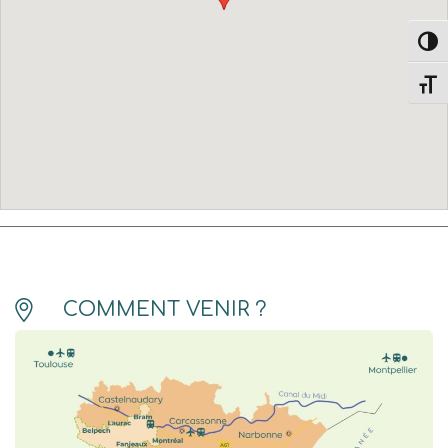
Passe
Change
COMMENT VENIR ?