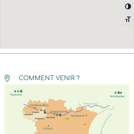
Passe
Change
COMMENT VENIR ?