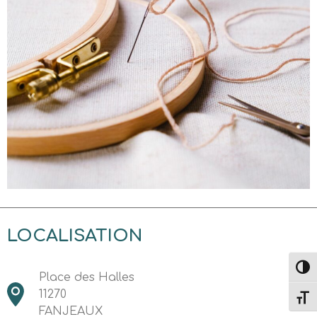
LOCALISATION
Passe
Place des Halles
11270
Change
FANJEAUX