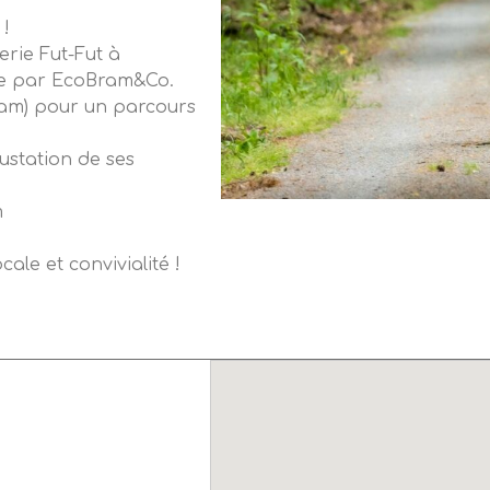
 !
erie Fut-Fut à
sée par EcoBram&Co.
ram) pour un parcours
ustation de ses
m
ale et convivialité !