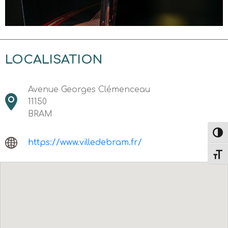
LOCALISATION
Avenue Georges Clémenceau
11150
BRAM
Passe
https://www.villedebram.fr/
Change