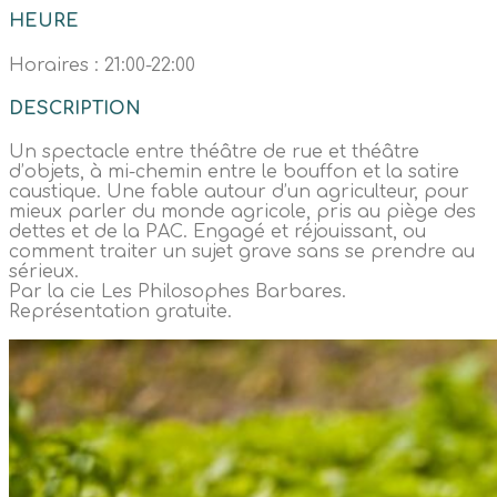
HEURE
Horaires : 21:00-22:00
DESCRIPTION
Un spectacle entre théâtre de rue et théâtre
d’objets, à mi-chemin entre le bouffon et la satire
caustique. Une fable autour d’un agriculteur, pour
mieux parler du monde agricole, pris au piège des
dettes et de la PAC. Engagé et réjouissant, ou
comment traiter un sujet grave sans se prendre au
sérieux.
Par la cie Les Philosophes Barbares.
Représentation gratuite.