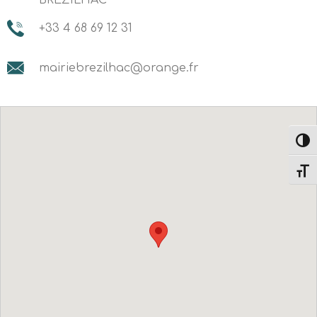
BREZILHAC
+33 4 68 69 12 31
mairiebrezilhac@orange.fr
Passe
Change