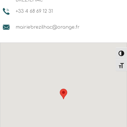
BREZILHAC
+33 4 68 69 12 31
mairiebrezilhac@orange.fr
Passe
Change