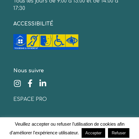
Tous les jours de 9:00 à 13:00 et de 14:00 à
17:30
ACCESSIBILITÉ
Nous suivre
ESPACE PRO
Veuillez accepter ou refuser l’utilisation de cookies afin
© 2020 www.collinescathares.com Tous droits
d'améliorer l'expérience utilisateur.
Accepter
Refuser
réservés
Mentions légales
–
Protection des données