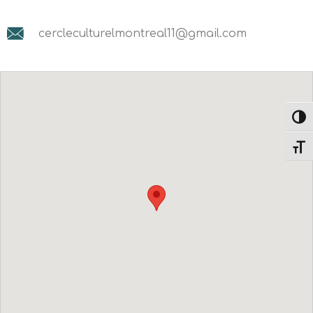
cercleculturelmontreal11@gmail.com
Passe
Change