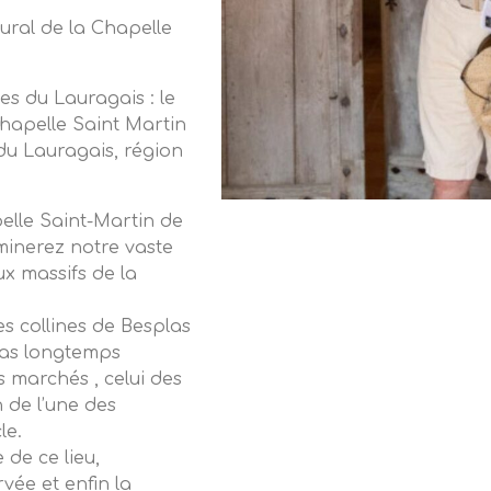
ural de la Chapelle
s du Lauragais : le
chapelle Saint Martin
 du Lauragais, région
elle Saint-Martin de
minerez notre vaste
x massifs de la
es collines de Besplas
las longtemps
s marchés , celui des
n de l’une des
le.
 de ce lieu,
vée et enfin la