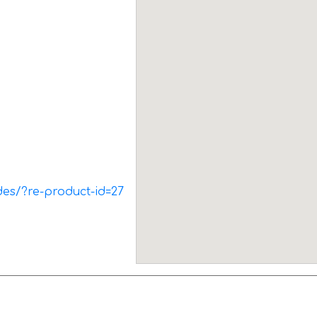
ndes/?re-product-id=27