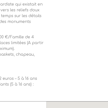
rdiste qui existait en
 vers les reliefs doux
temps sur les détails
e des monuments
0,00 €/Famille de 4
aces limitées (A partir
ximum).
(baskets, chapeau,
 2 euros – 5 à 16 ans
ants (5 à 16 ans) :