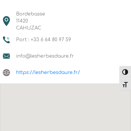
Bordebasse
11420
CAHUZAC
Port : +33 6 64 80 97 59
info@lesherbesdaure.fr
https://lesherbesdaure.fr/
Passe
Change