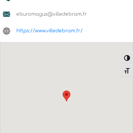
eburomagus@villedebram.fr
https://www.villedebram.fr/
Passe
Change