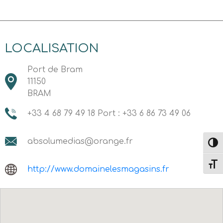
LOCALISATION
Port de Bram
11150
BRAM
+33 4 68 79 49 18 Port : +33 6 86 73 49 06
absolumedias@orange.fr
Passe
Change
http://www.domainelesmagasins.fr