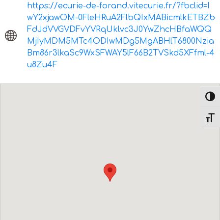
https://ecurie-de-forand.vitecurie.fr/?fbclid=I
wY2xjawOM-0FleHRuA2FlbQIxMABicmlkETBZb
FdJdVVGVDFvYVRqUklvc3J0YwZhcHBfaWQQ
MjIyMDM5MTc4ODIwMDg5MgABHlT6800Nzia
Bm86r3lkaSc9WxSFWAY5lF66B2TVSkd5XFfml-4
u8Zu4F
Passe
Change