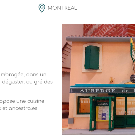
MONTREAL
 ombragée, dans un
 déguster, au gré des
opose une cuisine
s et ancestrales