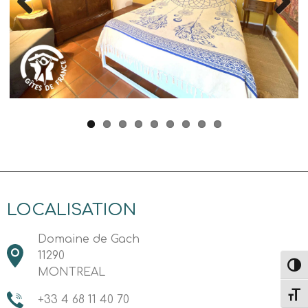
Previous
Next
LOCALISATION
Domaine de Gach
11290
Toggl
MONTREAL
Toggl
+33 4 68 11 40 70