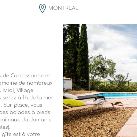
MONTREAL
es de Carcassonne et
u domaine de nombreux
 Midi, Village
 serez à 1h de la mer
. Sur place, vous
 des balades à pieds
s animaux du domaine
les).
gîte est à votre