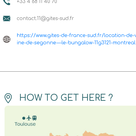
+33 4 68 11 40 70
contact.11@gites-sud.fr
https://www.gites-de-france-sud.fr/location-
ine-de-segonne-–-le-bungalow-11g3121-montreal
HOW TO GET HERE ?