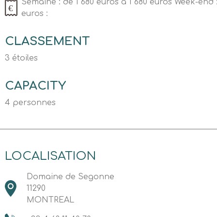
Semaine : de 1 680 euros a 1 680 euros Week-end 
euros :
CLASSEMENT
3 étoiles
CAPACITY
4 personnes
LOCALISATION
Domaine de Segonne
11290
MONTREAL