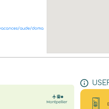
de-vacances/aude/doma
USE