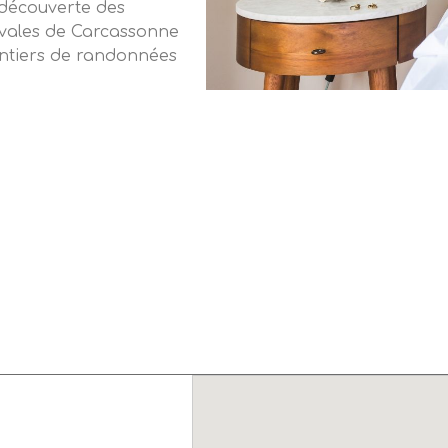
a découverte des
diévales de Carcassonne
sentiers de randonnées