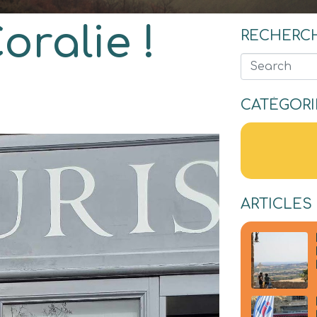
oralie !
RECHERC
Search
CATÉGORI
ARTICLES