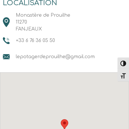
LOCALISATION
Monastère de Prouilhe
11270
FANJEAUX
+33 6 76 36 05 50
lepotagerdeprouilhe@gmail.com
Toggl
Toggl