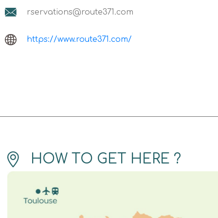
rservations@route371.com
https://www.route371.com/
HOW TO GET HERE ?