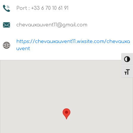
Port : +33 6 70 10 61 91
chevauxauvent11@gmail.com
https://chevauxauvent11.wixsite.com/chevauxa
uvent
Toggl
Toggl